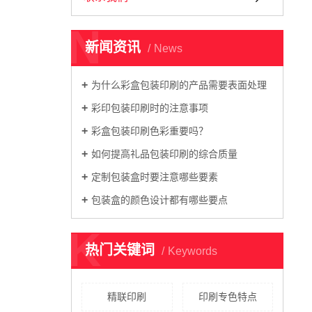
N
新闻资讯
News
为什么彩盒包装印刷的产品需要表面处理
彩印包装印刷时的注意事项
彩盒包装印刷色彩重要吗？
如何提高礼品包装印刷的综合质量
定制包装盒时要注意哪些要素
包装盒的颜色设计都有哪些要点
K
热门关键词
Keywords
精联印刷
印刷专色特点