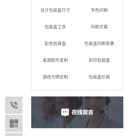
设计包装盒尺寸
专色印刷
包装盒工序
印刷文案
彩色包装盒
包装盒印刷效果
桌游配件定制
彩印包装盒
游戏卡牌定制
包装盒价格
13809600169