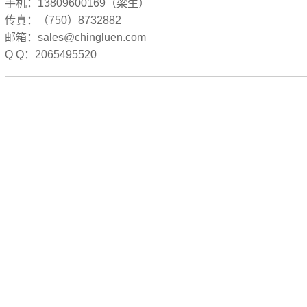
手机：13809600169（梁生）
传真：（750）8732882
邮箱：sales@chingluen.com
Q Q：2065495520