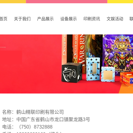
首页
关于我们
产品展示
设备展示
印刷资讯
文娱活动
公司简介
产品包装盒
设备展示
公司新闻
公司理念
广告宣传
行业资讯
出口书刊
技术资讯
桌游套装
其他
名称：
鹤山精联印刷
有限公司
地址：中国广东省鹤山市龙口镇聚龙路3号
电话：（750）8732888